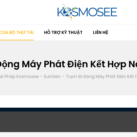
ỦA BỘ THỬ TẢI
HỖ TRỢ KỸ THUẬT
LIÊN HỆ
ộng Máy Phát Điện Kết Hợp N
iải Pháp Kosmosee
-
SunGen – Trạm Đi Động Máy Phát Điện Kết H