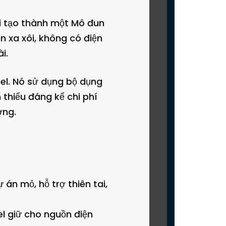
i tạo thành một Mô đun
 xa xôi, không có điện
i.
sel. Nó sử dụng bộ dụng
m thiểu đáng kể chi phí
ờng.
án mỏ, hỗ trợ thiên tai,
l giữ cho nguồn điện