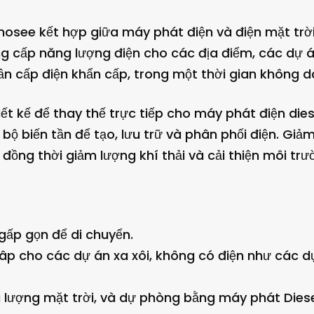
mosee kết hợp giữa máy phát điện và điện mặt trờ
g cấp năng lượng điện cho các địa điểm, các dự án
n cấp điện khẩn cấp, trong một thời gian không dà
ết kế để thay thế trực tiếp cho máy phát điện die
à bộ biến tần để tạo, lưu trữ và phân phối điện. Giả
ụ đồng thời giảm lượng khí thải và cải thiện môi trư
 gấp gọn để di chuyển.
âp cho các dự án xa xôi, không có điện như các dự 
 lượng mặt trời, và dự phòng bằng máy phát Diese