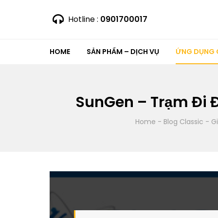
Hotline :
0901700017
HOME
SẢN PHẨM – DỊCH VỤ
ỨNG DỤNG C
SunGen – Trạm Đi Đ
Home
-
Blog Classic
-
G