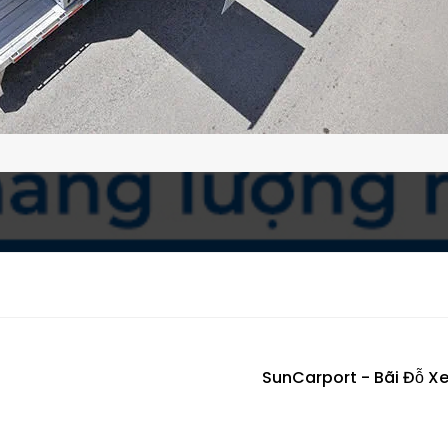
SunCarport - Bãi Đỗ X