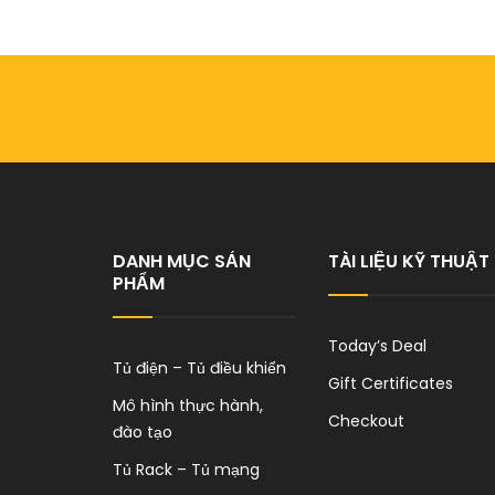
DANH MỤC SẢN
TÀI LIỆU KỸ THUẬT
PHẨM
Today’s Deal
Tủ điện – Tủ điều khiển
Gift Certificates
Mô hình thực hành,
Checkout
đào tạo
Tủ Rack – Tủ mạng