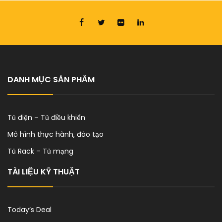
Mô Hình Thực Hành, Đào Tạo - Mạch Điện Công Nghiệp
DANH MỤC SẢN PHẨM
Thiết Kế, Thi Công, Lắp Đặt Phòng Lab
Tủ điện – Tủ điều khiển
Mô Hình Thực Hành, Đào Tạo - Điều Khiển, Lập Trình PLC, LOGO
Mô hình thực hành, đào tạo
Tủ Rack – Tủ mạng
TÀI LIỆU KỸ THUẬT
Mô Hình Thực Hành, Đào Tạo - Khởi Động, Điều Khiển Động Cơ
Today’s Deal