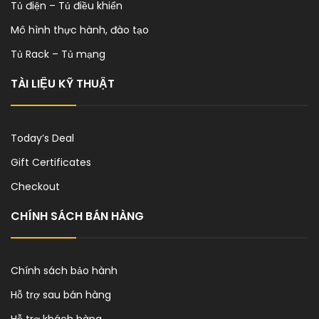
Tủ điện – Tủ điều khiển
Mô Hình Thực Hành, Đào Tạo - Điều Khiển, Lập Trình PLC, LOGO
Mô hình thực hành, đào tạo
Tủ Rack – Tủ mạng
TÀI LIỆU KỸ THUẬT
Mô Hình Thực Hành, Đào Tạo - Khởi Động, Điều Khiển Động Cơ
Today’s Deal
Gift Certificates
Checkout
CHÍNH SÁCH BÁN HÀNG
Chính sách bảo hành
Hỗ trợ sau bán hàng
Hỗ trợ khách hàng