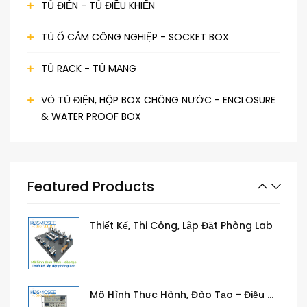
TỦ ĐIỆN - TỦ ĐIỀU KHIỂN
Mô Hình Thực Hành, Đào Tạo - Khởi Động, Điều Khiển Động Cơ
TỦ Ổ CẮM CÔNG NGHIỆP - SOCKET BOX
TỦ RACK - TỦ MẠNG
Mô Hình Thực Hành, Đào Tạo - Khí Cụ Điện, Thiết Bị Điều Khiển
VỎ TỦ ĐIỆN, HỘP BOX CHỐNG NƯỚC - ENCLOSURE
& WATER PROOF BOX
Mô Hình Thực Hành, Đào Tạo - Mạch Điện Công Nghiệp
Featured Products
Thiết Kế, Thi Công, Lắp Đặt Phòng Lab
Mô Hình Thực Hành, Đào Tạo - Điều Khiển, Lập Trình PLC, LOGO