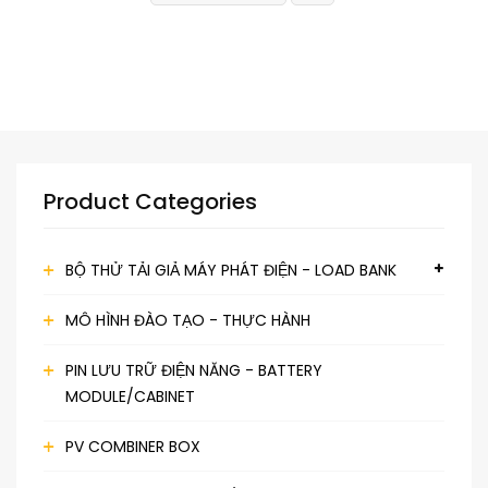
Product Categories
BỘ THỬ TẢI GIẢ MÁY PHÁT ĐIỆN - LOAD BANK
MÔ HÌNH ĐÀO TẠO - THỰC HÀNH
PIN LƯU TRỮ ĐIỆN NĂNG - BATTERY
MODULE/CABINET
PV COMBINER BOX