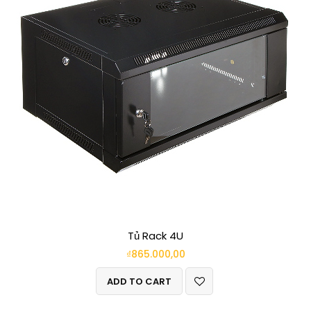
Tủ Rack 4U
₫
865.000,00
ADD TO CART