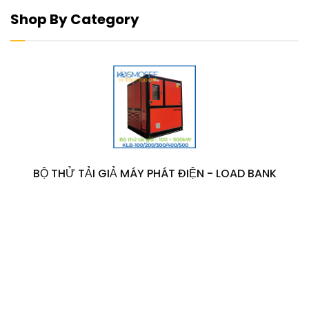
Shop By Category
BỘ THỬ TẢI GIẢ MÁY PHÁT ĐIỆN - LOAD BANK
Lamps
& Light
New
Mega
Arrivals
Sale!
2021